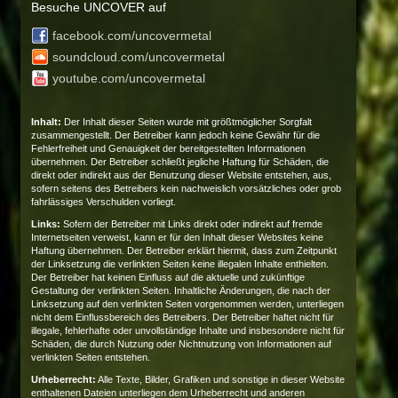
Besuche UNCOVER auf
facebook.com/uncovermetal
soundcloud.com/uncovermetal
youtube.com/uncovermetal
Inhalt:
Der Inhalt dieser Seiten wurde mit größtmöglicher Sorgfalt
zusammengestellt. Der Betreiber kann jedoch keine Gewähr für die
Fehlerfreiheit und Genauigkeit der bereitgestellten Informationen
übernehmen. Der Betreiber schließt jegliche Haftung für Schäden, die
direkt oder indirekt aus der Benutzung dieser Website entstehen, aus,
sofern seitens des Betreibers kein nachweislich vorsätzliches oder grob
fahrlässiges Verschulden vorliegt.
Links:
Sofern der Betreiber mit Links direkt oder indirekt auf fremde
Internetseiten verweist, kann er für den Inhalt dieser Websites keine
Haftung übernehmen. Der Betreiber erklärt hiermit, dass zum Zeitpunkt
der Linksetzung die verlinkten Seiten keine illegalen Inhalte enthielten.
Der Betreiber hat keinen Einfluss auf die aktuelle und zukünftige
Gestaltung der verlinkten Seiten. Inhaltliche Änderungen, die nach der
Linksetzung auf den verlinkten Seiten vorgenommen werden, unterliegen
nicht dem Einflussbereich des Betreibers. Der Betreiber haftet nicht für
illegale, fehlerhafte oder unvollständige Inhalte und insbesondere nicht für
Schäden, die durch Nutzung oder Nichtnutzung von Informationen auf
verlinkten Seiten entstehen.
Urheberrecht:
Alle Texte, Bilder, Grafiken und sonstige in dieser Website
enthaltenen Dateien unterliegen dem Urheberrecht und anderen