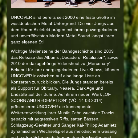
UNCOVER sind bereits seit 2000 eine feste Größe im
westdeutschen Metal-Untergrund. Die vier Jungs aus
dem Raum Bielefeld prägen mit ihrem powergeladenen
und unverfälschten Modern Metal Sound längst ihren
ganz eigenen Stil.
Wichtige Meilensteine der Bandgeschichte sind 2009
das Release des Albums „Decade of Retaliation“, sowie
2010 der dazugehörige Videoshoot zu „Mercenary“.
Bekannt für ihre energiegeladenen Live-Shows, können
UNCOVER inzwischen auf eine lange Liste an
Konzerten zurück blicken. Die Jungs standen bereits
als Support für Obituary, Neaera, Dark Age und
Endstille auf der Bühne. Auf ihrem neuen Werk „OF
SCORN AND REDEMPTION“ (VÖ: 14.03.2014)
präsentieren UNCOVER die konsequente
Weiterentwicklung ihrer Musik: Zehn wuchtige Tracks
gepackt mit aggressiven Riffs, satten Bässen,
Schlagzeug-Gewitter und Sänger Kai-Philipp Adamietz‘
dynamischem Wechselspiel aus melodischem Gesang
und harten Schreiparts formen den druckvollen und